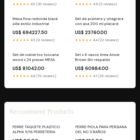
★★★★★
4.0 (30 reviews)
★★★★★
4.9 (5 reviews)
Mesa flow redonda black
Set de aceitera y vinagrera
silla estilo industrial
con asa 200 ml placard
US$ 694227.50
US$ 23760.00
★★★★★
4.5 (9 reviews)
★★★★★
4.4 (22 reviews)
Set de cubiertos toscana
Set x 6 vasos linea Anser
wood x 24 piezas MESA
Brown Sin respaldo
US$ 81042.00
US$ 60984.00
★★★★★
4.6 (19 reviews)
★★★★★
4.1 (29 reviews)
Recommand Products
FERRE TAQUETE PLASTICO
FERRE PIOLA PARA PERSIANA
ALPHA 5/16 FERRETERIA
DEL NO 3 BAÑOS