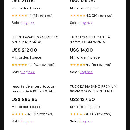
US$ 30.00
US$ 129.00
Min. order: 1 piece
Min. order: 1 piece
4.1 (19 reviews)
4.2 (24 reviews)
★★★★★
★★★★★
Sold :
Login>>
Sold :
Login>>
FERRE LAVADERO CEMENTO
TUCK 179 CINTA CANELA
SIN PILETA BAÑOS
48MM X 50M BAÑOS
US$ 212.00
US$ 14.00
Min. order: 1 piece
Min. order: 1 piece
4.2 (30 reviews)
4.7 (19 reviews)
★★★★★
★★★★★
Sold :
Login>>
Sold :
Login>>
resorte delantero toyota
TUCK 121 MASKING PREMIUM
tacoma 4x4 1995-2004
36MM X 50M FERRETERIA
[syd linea azul ] part:
US$ 895.65
US$ 127.50
1825006 full inyeccion
Min. order: 1 piece
Min. order: 1 piece
4.6 (15 reviews)
4.9 (17 reviews)
★★★★★
★★★★★
Sold :
Login>>
Sold :
Login>>