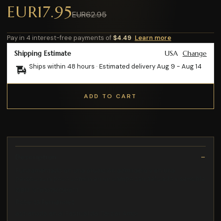
EUR17.95
EUR62.95
Pay in 4 interest-free payments of
$4.49
Learn more
Shipping Estimate
USA
Change
Ships within 48 hours · Estimated delivery
Aug 9
-
Aug 14
ADD TO CART
Description
Fundamentado en una erudición admirable y en una
perspicacia poco común en un campo tan delicado y sensible
ISBN: 9781615050871
Roberta Fernández
estrenada en el Festival del Tercer Amor