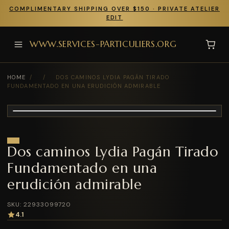
COMPLIMENTARY SHIPPING OVER $150 · PRIVATE ATELIER
EDIT
WWW.SERVICES-PARTICULIERS.ORG
HOME
/
/
DOS CAMINOS LYDIA PAGÁN TIRADO
FUNDAMENTADO EN UNA ERUDICIÓN ADMIRABLE
Dos caminos Lydia Pagán Tirado
Fundamentado en una
erudición admirable
SKU: 22933099720
4.1