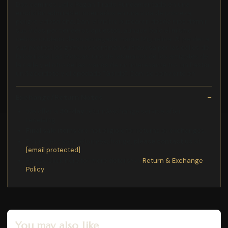
Dos caminos Lydia Pagán Tirado Fundamentado en una
erudición admirableEncerrados en una vida de pobreza,
peligro y desdicha, Dani y Mickie buscaron desde nios definir
sus vidas por senderos opuestos, aunque bajo el mismo
celoso cuidado de su abnegada madre Miguelina. Al perder a
sus padres, los gemelos continan su travesa por las calles de
la barriada Las Moscas, uno de las manos de los amigotes de
la calle y el otro de las manos de un interesante tro: un Pastor,
un Sacerdote y el apodado "Gordo". Dani se convierte en
Exchange/Return Notes
We offer a
30-day
return/exchange service after
receiving.
Final sale items
are not eligible for returns or exchanges.
To process your return/exchange,
please contact us
at
[email protected]
Please click here for more details>>>
Return & Exchange
Policy
You may also like