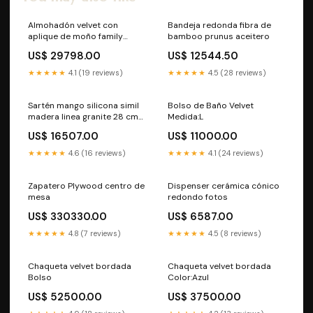
Almohadón velvet con
Bandeja redonda fibra de
aplique de moño family
bamboo prunus aceitero
cachorro bulldog redonda
US$ 29798.00
US$ 12544.50
★★★★★
4.1 (19 reviews)
★★★★★
4.5 (28 reviews)
Sartén mango silicona simil
Bolso de Baño Velvet
madera linea granite 28 cm
Medida:L
THAI
US$ 16507.00
US$ 11000.00
★★★★★
4.6 (16 reviews)
★★★★★
4.1 (24 reviews)
Zapatero Plywood centro de
Dispenser cerámica cónico
mesa
redondo fotos
US$ 330330.00
US$ 6587.00
★★★★★
4.8 (7 reviews)
★★★★★
4.5 (8 reviews)
Chaqueta velvet bordada
Chaqueta velvet bordada
Bolso
Color:Azul
US$ 52500.00
US$ 37500.00