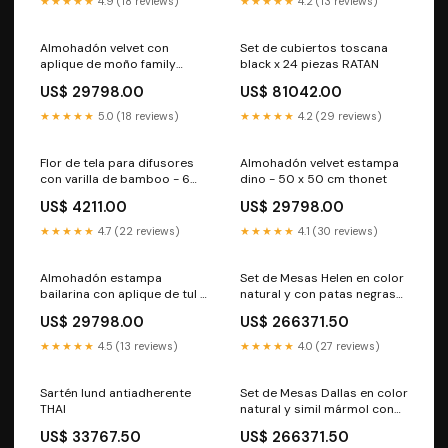
★★★★★
4.9 (18 reviews)
★★★★★
4.2 (13 reviews)
Almohadón velvet con
Set de cubiertos toscana
aplique de moño family
black x 24 piezas RATAN
salchicha living
US$ 29798.00
US$ 81042.00
★★★★★
5.0 (18 reviews)
★★★★★
4.2 (29 reviews)
Flor de tela para difusores
Almohadón velvet estampa
con varilla de bamboo - 6
dino - 50 x 50 cm thonet
cm fotos
US$ 4211.00
US$ 29798.00
★★★★★
4.7 (22 reviews)
★★★★★
4.1 (30 reviews)
Almohadón estampa
Set de Mesas Helen en color
bailarina con aplique de tul -
natural y con patas negras
50 x 50 cm LETT
redonda
US$ 29798.00
US$ 266371.50
★★★★★
4.5 (13 reviews)
★★★★★
4.0 (27 reviews)
Sartén lund antiadherente
Set de Mesas Dallas en color
THAI
natural y simil mármol con
patas negras 3 cuerpos
US$ 33767.50
US$ 266371.50