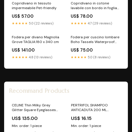
Copridivano in tessuto
Copridivano in cotone
impermeabile Pet-friendly
lavabile con bordo in foglia
Cooling Sofa Cover
US$ 57.00
US$ 78.00
★★★★★
5.0 (22 reviews)
★★★★★
4.7 (29 reviews)
Fodera per divano Magnolia
Fodera per cuscino lombare
Grove TAGLIA:180 x 340 cm
Boho Tassels Waterproof
Sofa Cover
US$ 141.00
US$ 75.00
★★★★★
4.8 (13 reviews)
★★★★★
5.0 (8 reviews)
Recommand Products
CELINE Thin Milky Grey
PERTRIFOL SHAMPOO
Glitter Square Eyeglasses
ANTICADUTA 200 ML
rc_RB3647M
SOLARI/DOPOSOLE VISO
US$ 135.00
US$ 16.15
Min. order: 1 piece
Min. order: 1 piece