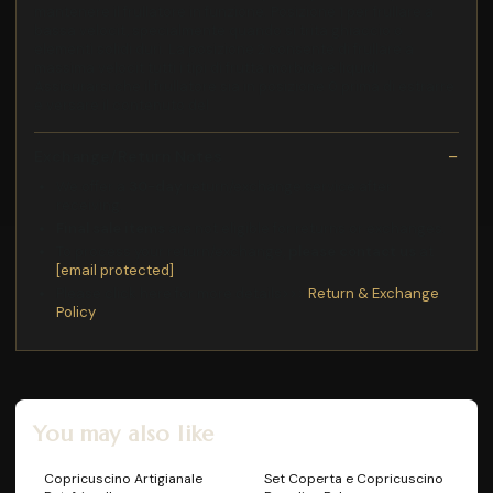
mantenere il frullatore in funzione. Posizione 1 per frullare a
bassa velocit, specialmente quando si trita ghiaccio o
elementi solidi duri. La posizione 2 consente di frullare a
massima velocit tutti i tipi di frutta morbida e liquidi.
Assicurarsi che il frullatore sia in posizione 0 prima di estrarre
e versare il contenuto del
Exchange/Return Notes
We offer a
30-day
return/exchange service after
receiving.
Final sale items
are not eligible for returns or exchanges.
To process your return/exchange,
please contact us
at
[email protected]
Please click here for more details>>>
Return & Exchange
Policy
You may also like
Copricuscino Artigianale
Set Coperta e Copricuscino