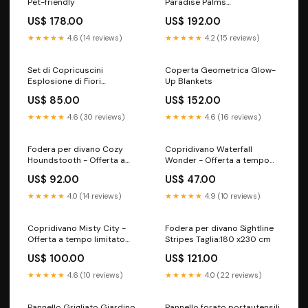
Pet-friendly
Paradise Palms
Colore:Palme soleggiate
US$ 178.00
US$ 192.00
★★★★★
4.6 (14 reviews)
★★★★★
4.2 (15 reviews)
Set di Copricuscini
Coperta Geometrica Glow-
Esplosione di Fiori
Up Blankets
Colore:Fiori Neri
US$ 85.00
US$ 152.00
★★★★★
4.6 (30 reviews)
★★★★★
4.6 (16 reviews)
Fodera per divano Cozy
Copridivano Waterfall
Houndstooth - Offerta a
Wonder - Offerta a tempo
tempo limitato Solid Color
limitato pillowcases
US$ 92.00
US$ 47.00
Sofa Covers
★★★★★
4.0 (14 reviews)
★★★★★
4.9 (10 reviews)
Copridivano Misty City -
Fodera per divano Sightline
Offerta a tempo limitato
Stripes Taglia:180 x230 cm
TAGLIA:180 x380 cm
US$ 100.00
US$ 121.00
★★★★★
4.6 (10 reviews)
★★★★★
4.0 (22 reviews)
Pannello Grigliato Giardino
Pannello forato portautensili