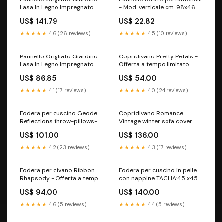
Lasa In Legno Impregnato
- Mod. verticale cm. 98x46
Onda 180X180 Cm 1 Pz
Categorie_Pistole lavaggio
US$ 141.79
US$ 22.82
Categorie_Sostegni -
Appendiabiti - Portaombrelli
★★★★★
4.6 (26 reviews)
★★★★★
4.5 (10 reviews)
Pannello Grigliato Giardino
Copridivano Pretty Petals -
Lasa In Legno Impregnato
Offerta a tempo limitato
Arco 180X180 Cm 1 Pz
Sectional Sofa Cover
US$ 86.85
US$ 54.00
Imballaggio > Lubrificanti -
Sbloccanti - Grassi >
★★★★★
4.1 (17 reviews)
★★★★★
4.0 (24 reviews)
Sbloccanti
Fodera per cuscino Geode
Copridivano Romance
Reflections throw-pillows-
Vintage winter sofa cover
US$ 101.00
US$ 136.00
★★★★★
4.2 (23 reviews)
★★★★★
4.3 (17 reviews)
Fodera per divano Ribbon
Fodera per cuscino in pelle
Rhapsody - Offerta a tempo
con nappine TAGLIA:45 x45
limitato Botanical Sofa cover
cm
US$ 94.00
US$ 140.00
★★★★★
4.6 (5 reviews)
★★★★★
4.4 (5 reviews)