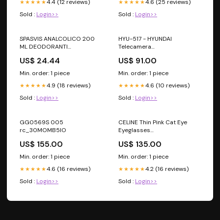
4.4 (12 reviews)
4.6 (25 reviews)
★★★★★
★★★★★
Sold :
Login>>
Sold :
Login>>
SPASVIS ANALCOLICO 200
HYU-517 - HYUNDAI
ML DEODORANTI
Telecamera
CORPO/ANTITRASPIRANTI
videosorveglianza Bullet
US$ 24.44
US$ 91.00
analogica 4 in 1 serie PRO
Smart IR 40m 2MP
Min. order: 1 piece
Min. order: 1 piece
ESTENSORI
4.9 (18 reviews)
4.6 (10 reviews)
★★★★★
★★★★★
Sold :
Login>>
Sold :
Login>>
GG0569S 005
CELINE Thin Pink Cat Eye
rc_30MOMB5IO
Eyeglasses
Shopify_option1:52-18-145
US$ 155.00
US$ 135.00
Min. order: 1 piece
Min. order: 1 piece
4.6 (16 reviews)
4.2 (16 reviews)
★★★★★
★★★★★
Sold :
Login>>
Sold :
Login>>