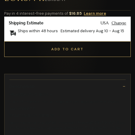
Pay in 4 interest-free payments of
$16.85
Learn more
Shipping Estimate
USA
Change
Ships within 48 hours · Estimated delivery
Aug 10
-
Aug 15
ADD TO CART
Description
HRG636XS7/C5 BOSCH
Cavo di ricambio con avvolgicavo per aspirapolvere Dyson
WAK20200TR
SF44T553EU/13 SIEMENS
lacor batidora vita 69081 universal HRG636XS7/C5 BOSCHUso
professionale, ristorazione e domestico. Funzione PULSE per
frullare a piacere. Tenere la manopola in posizione P per