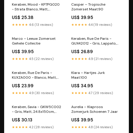
Keraben, Mood - KP7PG020
Casper – Tropische
- Strata Blanco, Matt,
Zomerset Maat:90
30x90cm, 10.00mm, Rett.
US$ 25.38
US$ 39.95
Wastafel accessoires
★★★★★
4.6 (13 reviews)
★★★★★
4.4 (19 reviews)
Marco – Leeuw Zomerset
Keraben, Rue De Paris -
Gehele Collectie
GUX42012 - Gris, Lappato,
60x60cm, 10.00mm, Rett.
US$ 39.95
US$ 26.89
Giverny
★★★★★
4.5 (22 reviews)
★★★★★
4.9 (21 reviews)
Keraben, Rue De Paris -
Klara – Hartjes Jurk
KUXZA000 - Blanco, Matt,
Maat:100
25x70cm, 10.00mm, Rett.
US$ 23.99
US$ 34.95
Tele
★★★★★
4.9 (30 reviews)
★★★★★
4.7 (29 reviews)
Keraben, Savia - GKW5C002
Aurelia – Klaproos
- Gris, Matt, 24.8x150cm,
Zomerjurk Schoenen 7 Jaar
10.00mm, Rett. Golden Pure
US$ 30.13
US$ 39.95
★★★★★
4.2 (28 reviews)
★★★★★
4.8 (24 reviews)