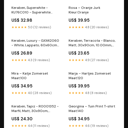
Keraben, Superwhite -
Rosa – Oranje Jurk
KU76C010 - Superwhite
Kleur:Oranje
Tress, Matt, 40x120cm,
US$ 32.98
US$ 39.95
10.00mm, Rett. Lavica
★★★★★
5.0 (12 reviews)
★★★★★
4.8 (20 reviews)
Keraben, Luxury - GXX42060
Keraben, Terracota - Blanco,
- White, Lappato, 60x60cm,
Matt, 30x90cm, 10.00mm,
10.00mm, Rett.
Rett. Marais
US$ 26.89
US$ 23.65
Mediterraneo
★★★★★
4.3 (9 reviews)
★★★★★
4.9 (27 reviews)
Mira – Katje Zomerset
Marja – Hartjes Zomerset
Maat:100
Maat:120
US$ 34.95
US$ 39.95
★★★★★
4.0 (28 reviews)
★★★★★
4.8 (8 reviews)
Keraben, Tapiz - R0001352 -
Georgina – Tuin Print T-shirt
Marfil, Matt, 30x90cm,
Maat:140
10.00mm, Rett. French Mood
US$ 24.30
US$ 34.95
★★★★★
4.4 (11 reviews)
★★★★★
4.6 (19 reviews)