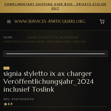
COMPLIMENTARY SHIPPING OVER $150 · PRIVATE ATELIER
EDIT
WWW.SERVICES-PARTICULIERS.ORG
HOME
/
/
SIGNIA STYLETTO IX AX CHARGER
VERÖFFENTLICHUNGSJAHR_2024 INCLUSIEF TOSLINK
signia styletto ix ax charger
Veröffentlichungsjahr_2024
inclusief Toslink
SKU: 40815661440
4.5