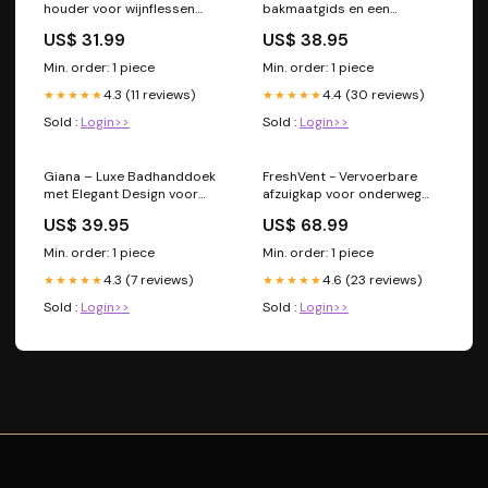
houder voor wijnflessen
bakmaatgids en een
Kleur:Paars
verstelbare deegroller
US$ 31.99
US$ 38.95
Type:klein
Min. order: 1 piece
Min. order: 1 piece
4.3 (11 reviews)
4.4 (30 reviews)
★★★★★
★★★★★
Sold :
Login>>
Sold :
Login>>
Giana – Luxe Badhanddoek
FreshVent - Vervoerbare
met Elegant Design voor
afzuigkap voor onderweg
Comfort & Stijl Kleur:Druif
Kleur:Zwart
US$ 39.95
US$ 68.99
Paars
Min. order: 1 piece
Min. order: 1 piece
4.3 (7 reviews)
4.6 (23 reviews)
★★★★★
★★★★★
Sold :
Login>>
Sold :
Login>>