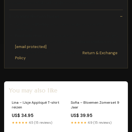
inclusief ToslinkSignia Charger voor styetto axe
Exchange/Return Notes
We offer a
30-day
return/exchange service after
receiving.
Final sale items
are not eligible for returns or exchanges.
To process your return/exchange,
please contact us
at
[email protected]
Please click here for more details>>>
Return & Exchange
Policy
You may also like
Lina – IJsje Appliqué T-shirt
Sofia – Bloemen Zomerset 9
reizen
Jaar
US$ 34.95
US$ 39.95
★★★★★
4.5 (15 reviews)
★★★★★
4.9 (15 reviews)