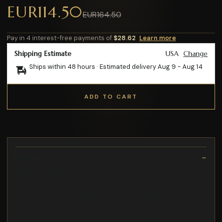
EUR114.50
EUR164.50
Pay in 4 interest-free payments of
$28.62
Learn more
Shipping Estimate
USA
Change
Ships within 48 hours · Estimated delivery
Aug 9
-
Aug 14
ADD TO CART
Description
inclusief Toslink
maar alleen saai of veel stiller dan in het begin
5 x 6 x 2 inch past deze tas perfect bij uw Bellman & amp
Bereikstroomer / conncetline -tv: ongeveer 30 meter
signia styletto ix ax charger Veröffentlichungsjahr_2024