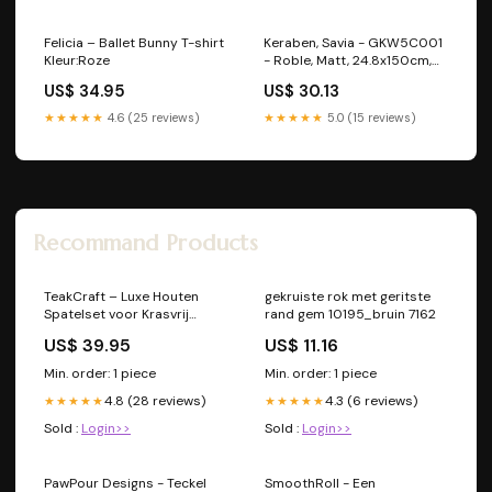
Felicia – Ballet Bunny T-shirt
Keraben, Savia - GKW5C001
Kleur:Roze
- Roble, Matt, 24.8x150cm,
10.00mm, Rett. Black-white
US$ 34.95
US$ 30.13
★★★★★
4.6 (25 reviews)
★★★★★
5.0 (15 reviews)
Recommand Products
TeakCraft – Luxe Houten
gekruiste rok met geritste
Spatelset voor Krasvrij
rand gem 10195_bruin 7162
Koken Set:5-Delige Set
US$ 39.95
US$ 11.16
Min. order: 1 piece
Min. order: 1 piece
4.8 (28 reviews)
4.3 (6 reviews)
★★★★★
★★★★★
Sold :
Login>>
Sold :
Login>>
PawPour Designs - Teckel
SmoothRoll - Een