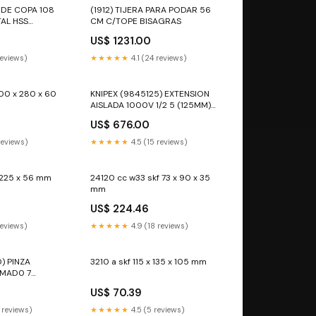
A DE COPA 108
(1912) TIJERA PARA PODAR 56
TAL HSS
CM C/TOPE BISAGRAS
A DE COPA 108
US$ 1231.00
TAL HSS
A DE COPA 108
reviews)
★★★★★
4.1 (24 reviews)
TAL HSS
200 x 280 x 60
KNIPEX (9845125) EXTENSION
AISLADA 1000V 1/2 5 (125MM)
EXTENSION AISLADA 1000V 1/2
US$ 676.00
5 (125MM):EXTENSION AISLADA
1000V 1/2 5 (125MM)
 reviews)
★★★★★
4.5 (15 reviews)
 225 x 56 mm
24120 cc w33 skf 73 x 90 x 35
mm
US$ 224.46
reviews)
★★★★★
4.9 (18 reviews)
) PINZA
3210 a skf 115 x 135 x 105 mm
OMAD0 7
EXTENSION
US$ 70.39
0MM):PINZA
OMAD0 7
 reviews)
★★★★★
4.5 (5 reviews)