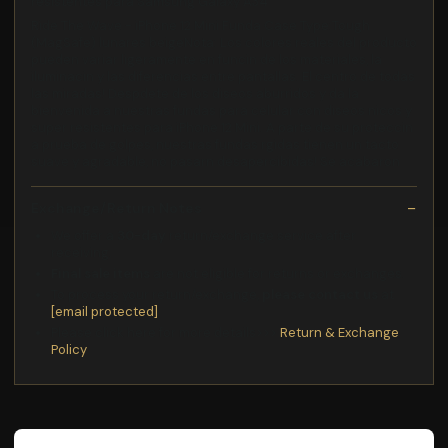
resistentes para Samsung Galaxy A34
Ride The Wave - iPhone 12 Mini Funda Case Type:Tough
(MagSafe) lunares beigeNota: Los colores reales del producto
pueden variar ligeramente en funcin de los materiales, la
iluminacin y las diferencias entre pantallas. El centro de todas
las miradas! Despdete de los diseos aburridos y da la
bienvenida a nuestras fundas para celular con diseos nicos y
super resistentes para iPhone 12 Mini. A parte de su proteccin
a prueba de golpes, nuestras fundas rgidas tienen un tacto
suave y agradable, no pasarn desapercibidas! Se acabaron
Exchange/Return Notes
We offer a
30-day
return/exchange service after
receiving.
Final sale items
are not eligible for returns or exchanges.
To process your return/exchange,
please contact us
at
[email protected]
Please click here for more details>>>
Return & Exchange
Policy