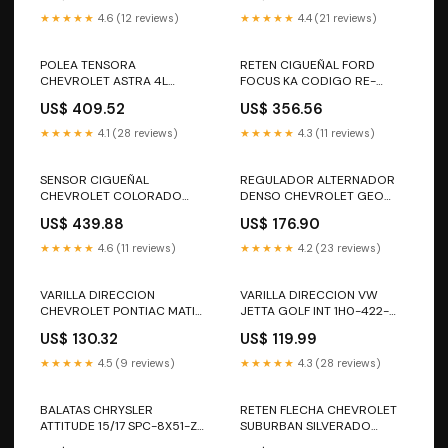
★★★★★
4.6 (12 reviews)
★★★★★
4.4 (21 reviews)
POLEA TENSORA
RETEN CIGUEÑAL FORD
CHEVROLET ASTRA 4L
FOCUS KA CODIGO RE-
90068-KN CODIGO 90068-
99097-TFE CHEVY
US$ 409.52
US$ 356.56
KN CHEVY
★★★★★
4.1 (28 reviews)
★★★★★
4.3 (11 reviews)
SENSOR CIGUEÑAL
REGULADOR ALTERNADOR
CHEVROLET COLORADO
DENSO CHEVROLET GEO
HUMMER H3 ISUZU 08/12
SUZUKI IN219 CODIGO IN219
US$ 439.88
US$ 176.90
12592515 PC805 CODIGO
BATERIA
12592515 ALTERNADOR
★★★★★
4.6 (11 reviews)
★★★★★
4.2 (23 reviews)
VARILLA DIRECCION
VARILLA DIRECCION VW
CHEVROLET PONTIAC MATIZ
JETTA GOLF INT 1H0-422-
INT 1303001-SYD CODIGO
821-SYD CODIGO 1H0-422-
US$ 130.32
US$ 119.99
1303001-SYD CHEVY
821-SYD ALTERNADOR
★★★★★
4.5 (9 reviews)
★★★★★
4.3 (28 reviews)
BALATAS CHRYSLER
RETEN FLECHA CHEVROLET
ATTITUDE 15/17 SPC-8X51-Z-
SUBURBAN SILVERADO
F386 CODIGO SPC-8X51-Z-
COLORADO CHEYENE