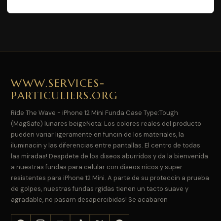
WWW.SERVICES-
PARTICULIERS.ORG
Ride The Wave - iPhone 12 Mini Funda Case Type:Tough
(MagSafe) lunares beigeNota: Los colores reales del producto
pueden variar ligeramente en funcin de los materiales, la
iluminacin y las diferencias entre pantallas. El centro de todas
las miradas! Despdete de los diseos aburridos y da la bienvenida
a nuestras fundas para celular con diseos nicos y super
resistentes para iPhone 12 Mini. A parte de su proteccin a prueba
de golpes, nuestras fundas rgidas tienen un tacto suave y
agradable, no pasarn desapercibidas! Se acabaron