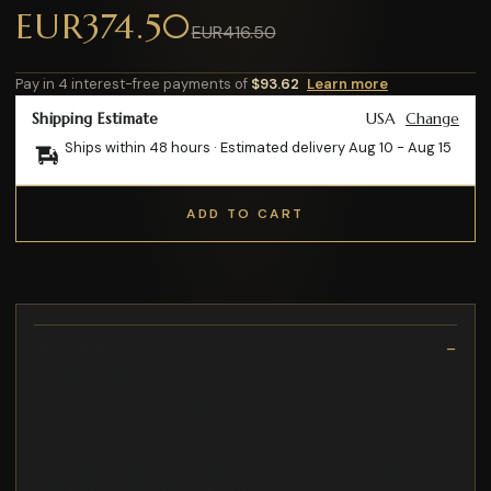
EUR374.50
EUR416.50
Pay in 4 interest-free payments of
$93.62
Learn more
Shipping Estimate
USA
Change
Ships within 48 hours · Estimated delivery
Aug 10
-
Aug 15
ADD TO CART
Description
lunares beige
En este diseño: estampado floral
adecuado para escribir con una sola mano
Despídete de los diseños aburridos y da la bienvenida a
nuestras fundas para celular con diseños únicos y super