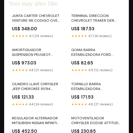
You may also like
JUNTA CARTER CHEVROLET
TERMINAL DIRECCION
VENTURE 98 CODIGO OVER-
CHEVROLET TRAKER DER
24204624 BATERIA
26074754R-SYD CODIGO
US$ 348.00
US$ 187.53
26074754R-SYD
ALTERNADOR
★★★★★
4.1 (29 reviews)
★★★★★
4.7 (14 reviews)
AMORTIGUADOR
GOMA BARRA
SUSPENSION PEUGEOT
ESTABILIZADORA FORD
DELANTERO DERECHO
1408003-SYD CODIGO
US$ 973.03
US$ 82.65
338733 CODIGO 338733
1408003-SYD CHEVY
ALTERNADOR
★★★★★
4.8 (21 reviews)
★★★★★
4.9 (12 reviews)
CILINDRO LLAVE CHRYSLER
TORNILLO BARRA
JEEP CHEROKEE 91/94
ESTABILIZADORA
US211L CODIGO US-211L
DELANTERA CHEVROLET
US$ 121.33
US$ 171.53
BATERIA
SPARK 11/15 CODIGO
2103040-SYD BATERIA
★★★★★
4.4 (24 reviews)
★★★★★
4.8 (27 reviews)
REGULADOR ALTERNADOR
MOTOVENTILADOR
MITSUBISHI NISSAN INFINITI
CHRYSLER DODGE ATTITUDE
IM292 23215-64J13 CODIGO
A/COND KWP HY1208C
US$ 452.50
US$ 230.85
IM292 ALTERNADOR
CODIGO HY1208C BATERIA