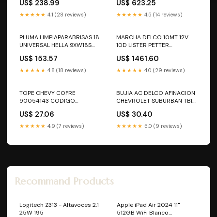
US$ 238.99
US$ 623.25
F386 ALTERNADOR
CADILLAC DELANTERO
TRANSFER CODIGO
★★★★★
4.1 (28 reviews)
★★★★★
4.5 (14 reviews)
84146848 ALTERNADOR
PLUMA LIMPIAPARABRISAS 18
MARCHA DELCO 10MT 12V
UNIVERSAL HELLA 9XW18S
10D LISTER PETTER
CURVA ADAPTADORES
TRACTOR 86/01 LESTER
US$ 153.57
US$ 1461.60
CODIGO 765181 BATERIA
4525 6156 6713 CODIGO L-
4525 BATERIA
★★★★★
4.8 (18 reviews)
★★★★★
4.0 (29 reviews)
TOPE CHEVY COFRE
BUJIA AC DELCO AFINACION
90054143 CODIGO
CHEVROLET SUBURBAN TBI
90054143 ALTERNADOR
BLAZER MR43TSK CODIGO
US$ 27.06
US$ 30.40
MR43TSK ALTERNADOR
★★★★★
4.9 (7 reviews)
★★★★★
5.0 (9 reviews)
Recommand Products
Logitech Z313 - Altavoces 2.1
Apple iPad Air 2024 11"
25W 195
512GB WiFi Blanco