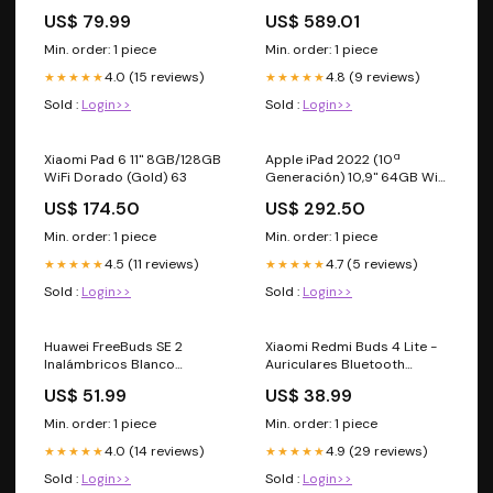
(Starlight) 195
US$ 79.99
US$ 589.01
Min. order: 1 piece
Min. order: 1 piece
4.0 (15 reviews)
4.8 (9 reviews)
★★★★★
★★★★★
Sold :
Login>>
Sold :
Login>>
Xiaomi Pad 6 11" 8GB/128GB
Apple iPad 2022 (10ª
WiFi Dorado (Gold) 63
Generación) 10,9" 64GB Wi-
Fi + Cellular Rosa (Pink) 39
US$ 174.50
US$ 292.50
Min. order: 1 piece
Min. order: 1 piece
4.5 (11 reviews)
4.7 (5 reviews)
★★★★★
★★★★★
Sold :
Login>>
Sold :
Login>>
Huawei FreeBuds SE 2
Xiaomi Redmi Buds 4 Lite -
Inalámbricos Blanco
Auriculares Bluetooth
(Ceramic White) 12
Negros M2231E1
US$ 51.99
US$ 38.99
Tipo_Móviles libres
Min. order: 1 piece
Min. order: 1 piece
4.0 (14 reviews)
4.9 (29 reviews)
★★★★★
★★★★★
Sold :
Login>>
Sold :
Login>>