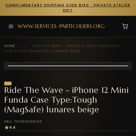
COMPLIMENTARY SHIPPING OVER $150 · PRIVATE ATELIER
EDIT
WWW.SERVICES-PARTICULIERS.ORG
HOME
/
/
RIDE THE WAVE - IPHONE 12 MINI FUNDA CASE
TYPE:TOUGH (MAGSAFE) LUNARES BEIGE
Ride The Wave - iPhone 12 Mini
Funda Case Type:Tough
(MagSafe) lunares beige
SKU: 70566232245
4.4