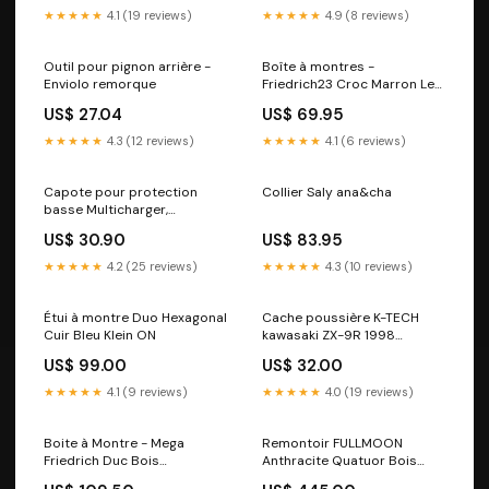
★★★★★
4.1 (19 reviews)
★★★★★
4.9 (8 reviews)
Outil pour pignon arrière -
Boîte à montres -
Enviolo remorque
Friedrich23 Croc Marron Le
produit décrit dans le texte
US$ 27.04
US$ 69.95
est une boîte à montre.
★★★★★
4.3 (12 reviews)
★★★★★
4.1 (6 reviews)
Capote pour protection
Collier Saly ana&cha
basse Multicharger,
Multitinker - Riese & Müller
US$ 30.90
US$ 83.95
tribe
★★★★★
4.2 (25 reviews)
★★★★★
4.3 (10 reviews)
Étui à montre Duo Hexagonal
Cache poussière K-TECH
Cuir Bleu Klein ON
kawasaki ZX-9R 1998
modele_thunderbird-1700
US$ 99.00
US$ 32.00
★★★★★
4.1 (9 reviews)
★★★★★
4.0 (19 reviews)
Boite à Montre - Mega
Remontoir FULLMOON
Friedrich Duc Bois
Anthracite Quatuor Bois
synthétique
d'ébène