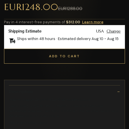
EUR1248.00
EUR1288.00
Pay in 4 interest-free payments of
$312.00
Learn more
Shipping Estimate
USA
Change
Ships within 48 hours · Estimated delivery
Aug 10
-
Aug 15
ADD TO CART
Description
leather baguette pochette that exudes luxury
Découvrez notre ROMY CHEMISE - une chemise robe
tendance avec des boutons subtils et une touche de couleur
délavée pour un look unique
Made with mlifa fabric