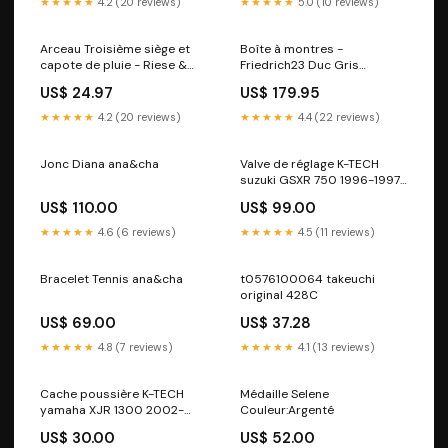
★★★★★
4.2 (20 reviews)
★★★★★
5.0 (10 reviews)
Arceau Troisième siège et
Boîte à montres -
capote de pluie - Riese &
Friedrich23 Duc Gris
Müller LOAD 75 enviolo
Collection
US$ 24.97
US$ 179.95
★★★★★
4.2 (20 reviews)
★★★★★
4.4 (22 reviews)
Jonc Diana ana&cha
Valve de réglage K-TECH
suzuki GSXR 750 1996-1997
modele_rallye-660
US$ 110.00
US$ 99.00
★★★★★
4.6 (6 reviews)
★★★★★
4.5 (11 reviews)
Bracelet Tennis ana&cha
t0576100064 takeuchi
original 428C
US$ 69.00
US$ 37.28
★★★★★
4.8 (7 reviews)
★★★★★
4.1 (13 reviews)
Cache poussière K-TECH
Médaille Selene
yamaha XJR 1300 2002-
Couleur:Argenté
2003 modele_crf-250-l
US$ 30.00
US$ 52.00