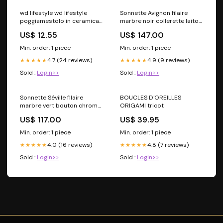
wd lifestyle wd lifestyle
Sonnette Avignon filaire
poggiamestolo in ceramica
marbre noir collerette laiton
colore turchese ean
en céramique
US$ 12.55
US$ 147.00
8053300574711 Titre:Default
Title
Min. order: 1 piece
Min. order: 1 piece
4.7 (24 reviews)
4.9 (9 reviews)
★★★★★
★★★★★
Sold :
Login>>
Sold :
Login>>
Sonnette Séville filaire
BOUCLES D'OREILLES
marbre vert bouton chrome
ORIGAMI tricot
avec collerette
US$ 117.00
US$ 39.95
Min. order: 1 piece
Min. order: 1 piece
4.0 (16 reviews)
4.8 (7 reviews)
★★★★★
★★★★★
Sold :
Login>>
Sold :
Login>>