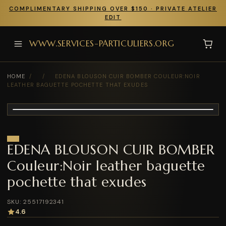
COMPLIMENTARY SHIPPING OVER $150 · PRIVATE ATELIER
EDIT
WWW.SERVICES-PARTICULIERS.ORG
HOME
/
/
EDENA BLOUSON CUIR BOMBER COULEUR:NOIR
LEATHER BAGUETTE POCHETTE THAT EXUDES
EDENA BLOUSON CUIR BOMBER
Couleur:Noir leather baguette
pochette that exudes
SKU: 25517192341
4.6