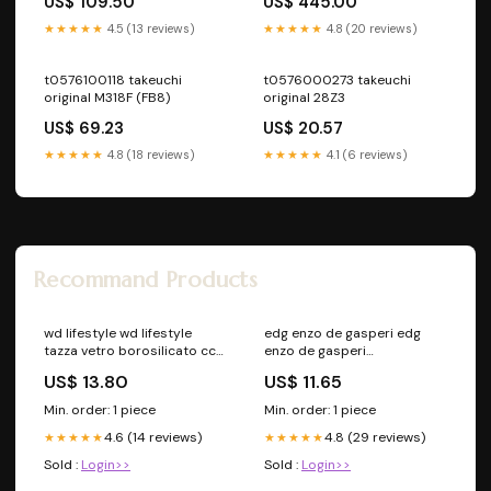
US$ 109.50
US$ 445.00
★★★★★
4.5 (13 reviews)
★★★★★
4.8 (20 reviews)
t0576100118 takeuchi
t0576000273 takeuchi
original M318F (FB8)
original 28Z3
US$ 69.23
US$ 20.57
★★★★★
4.8 (18 reviews)
★★★★★
4.1 (6 reviews)
Recommand Products
wd lifestyle wd lifestyle
edg enzo de gasperi edg
tazza vetro borosilicato cc
enzo de gasperi
420 ml decoro gatto ean
portacandela corona
US$ 13.80
US$ 11.65
8053300572816
crocus mix d 21 cm int 8 cm
Titre:Default Title
giallo arancione ean
Min. order: 1 piece
Min. order: 1 piece
8056372130861 Profumatori
4.6 (14 reviews)
4.8 (29 reviews)
★★★★★
e Ricariche per Ambienti
★★★★★
Sold :
Login>>
Sold :
Login>>