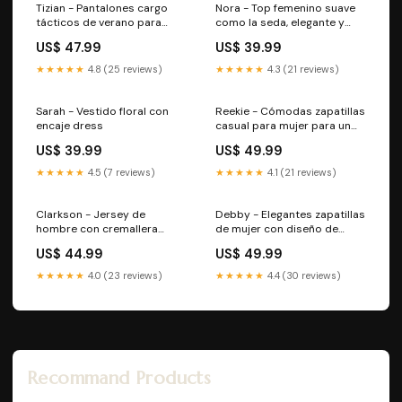
Tizian - Pantalones cargo
Nora - Top femenino suave
tácticos de verano para
como la seda, elegante y
hombre Hut
vaporoso Bags
US$ 47.99
US$ 39.99
★★★★★
4.8 (25 reviews)
★★★★★
4.3 (21 reviews)
Sarah - Vestido floral con
Reekie - Cómodas zapatillas
encaje dress
casual para mujer para un
look relajado Talla:36
US$ 39.99
US$ 49.99
★★★★★
4.5 (7 reviews)
★★★★★
4.1 (21 reviews)
Clarkson - Jersey de
Debby - Elegantes zapatillas
hombre con cremallera
de mujer con diseño de
Bedroom
bloques de color y gran
US$ 44.99
US$ 49.99
comodidad de uso Talla:36
★★★★★
4.0 (23 reviews)
★★★★★
4.4 (30 reviews)
Recommand Products