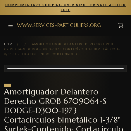
COMPLIMENTARY SHIPPING OVER $150 · PRIVATE ATELIER
EDIT
WWW.SERVICES-PARTICULIERS.ORG
HOME
/
/
AMORTIGUADOR DELANTERO DERECHO GROB
6709064-S DODGE-D300-1973 CORTACÍRCULOS BIMETÁLICO 1-
3/8" SURTEK-CONTENIDO: CORTACIRCULO
Amortiguador Delantero
Derecho GROB 6709064-S
DODGE-D300-1973
Cortacírculos bimetálico 1-3/8"
Surtek-Contenido: Cortacirculo