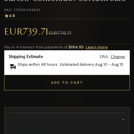
SKU: 17088096631
4.8
EUR739.71
EUR776.71
Pay in 4 interest-free payments of
$184.93
Learn more
Shipping Estimate
USA
Change
Ships within 48 hours · Estimated delivery
Aug 10
-
Aug 15
ADD TO CART
Description
Cortacírculos bimetálico 1-3/8" Surtek-Contenido:
Cortacirculo Bimetalico