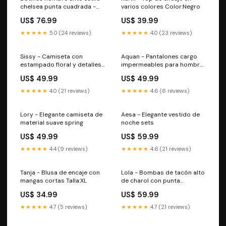
chelsea punta cuadrada -
varios colores Color:Negro
Álvaro Polo
US$ 76.99
US$ 39.99
★★★★★
5.0 (24 reviews)
★★★★★
4.0 (23 reviews)
Sissy - Camiseta con
Aquan - Pantalones cargo
estampado floral y detalles
impermeables para hombre
de encaje Talla:M
al aire libre Woman
US$ 49.99
US$ 49.99
★★★★★
4.0 (21 reviews)
★★★★★
4.6 (6 reviews)
Lory - Elegante camiseta de
Aesa - Elegante vestido de
material suave spring
noche sets
US$ 49.99
US$ 59.99
★★★★★
4.4 (9 reviews)
★★★★★
4.6 (21 reviews)
Tanja - Blusa de encaje con
Lola - Bombas de tacón alto
mangas cortas Talla:XL
de charol con punta
cuadrada de metal moderno
US$ 34.99
US$ 59.99
Talla:36
★★★★★
4.7 (5 reviews)
★★★★★
4.7 (21 reviews)