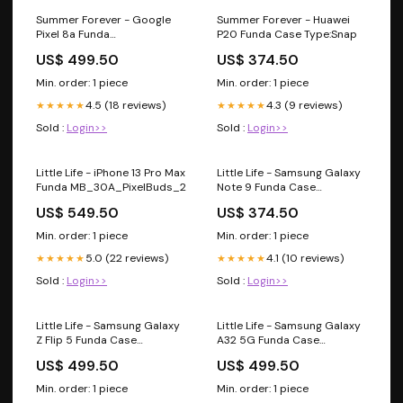
Summer Forever - Google
Summer Forever - Huawei
Pixel 8a Funda
P20 Funda Case Type:Snap
UN_09A_PixelBuds_Pro2
US$ 499.50
US$ 374.50
Min. order: 1 piece
Min. order: 1 piece
4.5 (18 reviews)
4.3 (9 reviews)
★★★★★
★★★★★
Sold :
Login>>
Sold :
Login>>
Little Life - iPhone 13 Pro Max
Little Life - Samsung Galaxy
Funda MB_30A_PixelBuds_2
Note 9 Funda Case
Type:Tough
US$ 549.50
US$ 374.50
Min. order: 1 piece
Min. order: 1 piece
5.0 (22 reviews)
4.1 (10 reviews)
★★★★★
★★★★★
Sold :
Login>>
Sold :
Login>>
Little Life - Samsung Galaxy
Little Life - Samsung Galaxy
Z Flip 5 Funda Case
A32 5G Funda Case
Type:Tough
Type:Tough
US$ 499.50
US$ 499.50
Min. order: 1 piece
Min. order: 1 piece