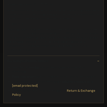
Esmeril de banco 8" 1 HP 750 W 127 V
este componente restaura las características originales de la
suspensión con tecnología de gas que mejora la absorción de
impactos y reduce las vibraciones al volante
-Calibre: 8
Amortiguador Delantero Derecho GROB 6709064-S DODGE-
D300-1973 Cortacírculos bimetálico 1-3/8" Surtek-Contenido:
CortacirculoAmortiguador delantero derecho de alta calidad
para Nissan Sentra 2013, 2014. Ideal para maximizar el
rendimiento de la suspensin, brindando mayor control y
confort al conducir.
Exchange/Return Notes
We offer a
30-day
return/exchange service after
receiving.
Final sale items
are not eligible for returns or exchanges.
To process your return/exchange,
please contact us
at
[email protected]
Please click here for more details>>>
Return & Exchange
Policy