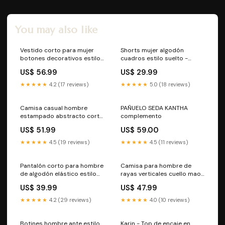
You may also like
Vestido corto para mujer
Shorts mujer algodón
botones decorativos estilo
cuadros estilo suelto -
evasé - Mirella Boots
Amaya casual
US$ 56.99
US$ 29.99
★★★★★
4.2 (17 reviews)
★★★★★
5.0 (18 reviews)
Camisa casual hombre
PAÑUELO SEDA KANTHA
estampado abstracto corte
complemento
regular - Mateo WOMEN
US$ 51.99
US$ 59.00
★★★★★
4.5 (19 reviews)
★★★★★
4.5 (11 reviews)
Pantalón corto para hombre
Camisa para hombre de
de algodón elástico estilo
rayas verticales cuello mao
fitness - Hugo Woman
estilo casual - Iker zapatos
US$ 39.99
US$ 47.99
★★★★★
4.2 (29 reviews)
★★★★★
4.0 (10 reviews)
Botines hombre ante estilo
Karin - Top de encaje en