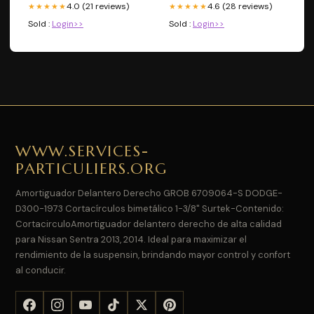
4.0 (21 reviews)
4.6 (28 reviews)
★★★★★
★★★★★
Sold :
Login>>
Sold :
Login>>
WWW.SERVICES-
PARTICULIERS.ORG
Amortiguador Delantero Derecho GROB 6709064-S DODGE-
D300-1973 Cortacírculos bimetálico 1-3/8" Surtek-Contenido:
CortacirculoAmortiguador delantero derecho de alta calidad
para Nissan Sentra 2013, 2014. Ideal para maximizar el
rendimiento de la suspensin, brindando mayor control y confort
al conducir.