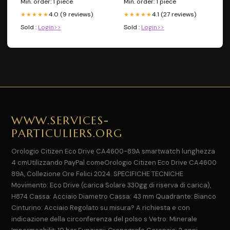
Min. order: 1 piece
Min. order: 1 piece
4.0 (9 reviews)
4.1 (27 reviews)
★★★★★
★★★★★
Sold :
Login>>
Sold :
Login>>
WWW.SERVICES-
PARTICULIERS.ORG
Orologio Citizen Eco Drive CA4600-89A smartwatch lunghezza
4 cmUtilizzando PayPal comeOrologio Citizen Eco Drive CA4600
89A, Collezione Ore Felici 2024. SPECIFICHE TECNICHE
Movimento: Eco Drive (carica Solare 330gg di riserva di carica),
H874 Cassa: Acciaio Diametro Cassa: 43 mm Quadrante: Bianco
Cinturino: Acciaio Regolato su misura? A richiesta e con
indicazione della circonferenza del polso s Vetro: Minerale