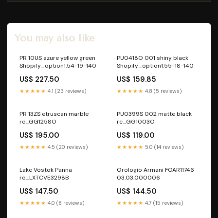
You may also like
PR 10US azure yellow green
PU0418O 001 shiny black
Shopify_option1:54-19-140
Shopify_option1:55-18-140
US$ 227.50
US$ 159.85
★★★★★
4.1 (23 reviews)
★★★★★
4.8 (5 reviews)
PR 13ZS etruscan marble
PU0399S 002 matte black
rc_GG1258O
rc_GG1003O
US$ 195.00
US$ 119.00
★★★★★
4.5 (20 reviews)
★★★★★
5.0 (14 reviews)
Lake Vostok Panna
Orologio Armani FOAR11746
rc_LXTCVE3298B
03.03.000006
US$ 147.50
US$ 144.50
★★★★★
4.0 (8 reviews)
★★★★★
4.7 (15 reviews)