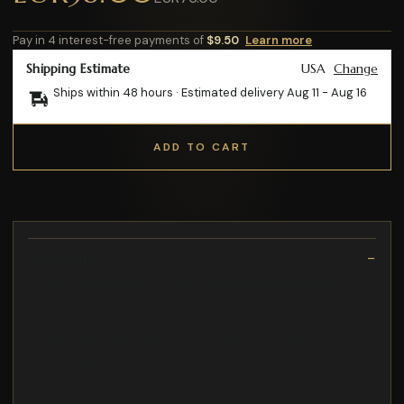
Pay in 4 interest-free payments of
$9.50
Learn more
Shipping Estimate
USA
Change
Ships within 48 hours · Estimated delivery
Aug 11
-
Aug 16
ADD TO CART
Description
Contiene acido ialuronico puro e lascia la pelle morbida
Questo prezioso siero viso è un trattamento avanzato anti-
età e antinquinamento
Questo struccante bifasico rimuove tutti i tipi di trucco
Rende la pelle morbida e setosa
SKIN BRIGHT Suncare Contiene acido ialuronico puro eQuesto
siero viso un trattamento anti invecchiamento a base di