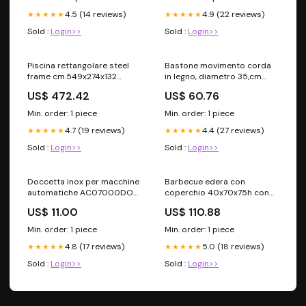
4.5 (14 reviews)
4.9 (22 reviews)
★★★★★
★★★★★
Sold :
Login>>
Sold :
Login>>
Piscina rettangolare steel
Bastone movimento corda
frame cm.549x274x132
in legno, diametro 35,cm
capacità: 16.000 lt. SOFFITTI
300 olmo VETRINA
US$ 472.42
US$ 60.76
MODULARI EDILIZIA
Min. order: 1 piece
Min. order: 1 piece
4.7 (19 reviews)
4.4 (27 reviews)
★★★★★
★★★★★
Sold :
Login>>
Sold :
Login>>
Doccetta inox per macchine
Barbecue edera con
automatiche AC07000DO
coperchio 40x70x75h con
Quick Mill 823PE35
graticola CONDIZIONATORI
US$ 11.00
US$ 110.88
Min. order: 1 piece
Min. order: 1 piece
4.8 (17 reviews)
5.0 (18 reviews)
★★★★★
★★★★★
Sold :
Login>>
Sold :
Login>>