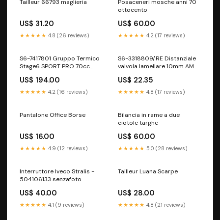
Tailleur 66793 maglieria
Posaceneri mosche anni 70
ottocento
US$ 31.20
US$ 60.00
★★★★★
4.8 (26 reviews)
★★★★★
4.2 (17 reviews)
S6-7417801 Gruppo Termico
S6-3318809/RE Distanziale
Stage6 SPORT PRO 70cc
valvola lamellare 10mm AM6
MK2, Spinotto Pistone 12mm,
/ Derbi Stage6 Rosso
US$ 194.00
US$ 22.35
Peugeot PIAGGIO LIBERTY
PIAGGIO VESPA - LML - APE -
BEVERLY
★★★★★
4.2 (16 reviews)
★★★★★
4.8 (17 reviews)
Pantalone Office Borse
Bilancia in rame a due
ciotole targhe
US$ 16.00
US$ 60.00
★★★★★
4.9 (12 reviews)
★★★★★
5.0 (28 reviews)
Interruttore Iveco Stralis -
Tailleur Luana Scarpe
504106133 senzafoto
US$ 40.00
US$ 28.00
★★★★★
4.1 (9 reviews)
★★★★★
4.8 (21 reviews)