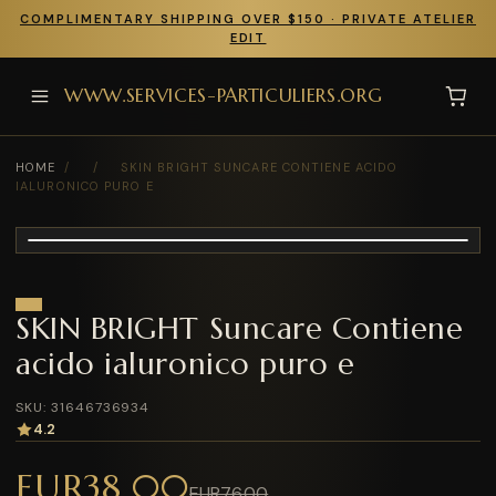
COMPLIMENTARY SHIPPING OVER $150 · PRIVATE ATELIER
EDIT
WWW.SERVICES-PARTICULIERS.ORG
HOME
/
/
SKIN BRIGHT SUNCARE CONTIENE ACIDO
IALURONICO PURO E
SKIN BRIGHT Suncare Contiene
acido ialuronico puro e
SKU: 31646736934
4.2
EUR38.00
EUR76.00