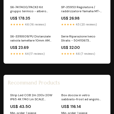
S6-7417400/PACK3 Kit
SP-35953 Regolatore /
gruppo termico - albero
raddrizzatore Yamaha MT-
motore Peugeot 103 SP
125 HOOSIER
US$ 178.35
US$ 26.98
Stage6 Racing 70
TRASMISSIONE A CATENA E
★★★★★
4.6 (16 reviews)
★★★★★
4.5 (20 reviews)
RICAMBI
S6-3318809/PU Distanziale
Serie Riparazione Iveco
valvola lamellare 10mm AM6
Stralis - 504113673
/ Derbi Stage6 viola
ListinoStralis22
US$ 23.69
US$ 32.00
ATTREZZATURE PER
MANUTENZIONE VARIATORI
★★★★★
4.4 (17 reviews)
★★★★★
4.6 (7 reviews)
Recommand Products
Strip Led COB 2m 230v 20W
Box doccia in vetro
IP65 4K 1740 Lm SCALE
sabbiato-frost ad angolo
FERRAMENTA
Cm. 68 x 118 SMALTI COLORI
US$ 43.50
US$ 116.14
Min. order: 1 piece
Min. order: 1 piece