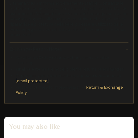
vitamina C 10% in forma estremamente stabile. Contrasta le
rughe, le macchie cutanee e rivitalizza la pelle spenta. L'acido
ascorbico al 10% inserito in un veicolo di tipo acquoso e quindi
non grasso, grazie alle sue propriet antisettiche e per lazione
riparatrice e protettiva della pelle, pu essere utilizzato dalle
persone pi giovani con effetto purificante ed antiacne. Senza
conservanti.
Exchange/Return Notes
We offer a
30-day
return/exchange service after
receiving.
Final sale items
are not eligible for returns or exchanges.
To process your return/exchange,
please contact us
at
[email protected]
Please click here for more details>>>
Return & Exchange
Policy
You may also like