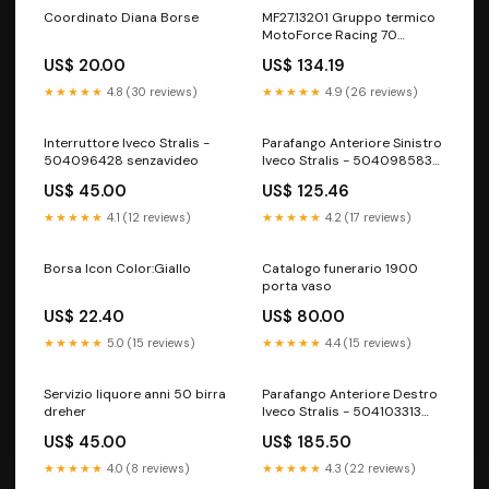
Coordinato Diana Borse
MF27.13201 Gruppo termico
MotoForce Racing 70
alluminio Peugeot 103 SPX /
US$ 20.00
US$ 134.19
RCX SELETTORE CAMBIO E
INGRANAGGI
★★★★★
4.8 (30 reviews)
★★★★★
4.9 (26 reviews)
Interruttore Iveco Stralis -
Parafango Anteriore Sinistro
504096428 senzavideo
Iveco Stralis - 504098583
senzasocial
US$ 45.00
US$ 125.46
★★★★★
4.1 (12 reviews)
★★★★★
4.2 (17 reviews)
Borsa Icon Color:Giallo
Catalogo funerario 1900
porta vaso
US$ 22.40
US$ 80.00
★★★★★
5.0 (15 reviews)
★★★★★
4.4 (15 reviews)
Servizio liquore anni 50 birra
Parafango Anteriore Destro
dreher
Iveco Stralis - 504103313
senzasocial
US$ 45.00
US$ 185.50
★★★★★
4.0 (8 reviews)
★★★★★
4.3 (22 reviews)